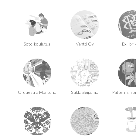
Sote-koulutus
Vantti Oy
Ex libri
Orquestra Montuno
Suklaaleipomo
Patterns fro