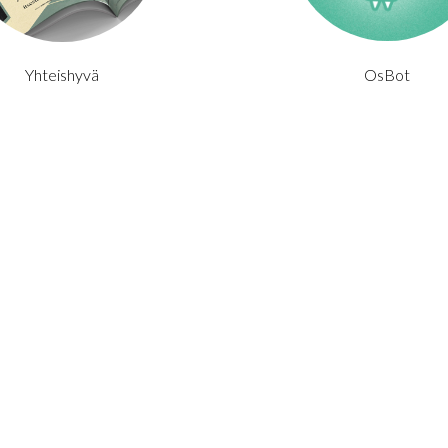
Yhteishyvä
OsBot