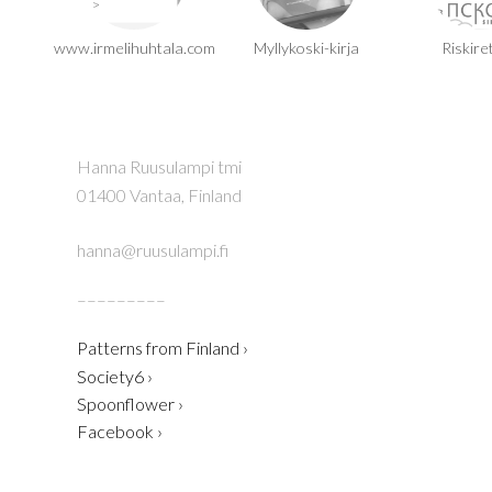
www.irmelihuhtala.com
Myllykoski-kirja
Riskire
Hanna Ruusulampi tmi
01400 Vantaa, Finland
hanna@ruusulampi.fi
–––––––––
Patterns from Finland ›
Society6 ›
Spoonflower ›
Facebook ›