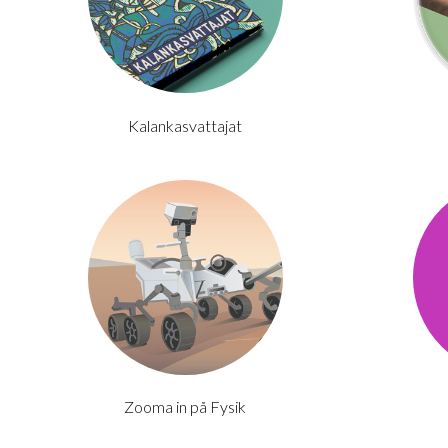
Kalankasvattajat
Zooma in på Fysik