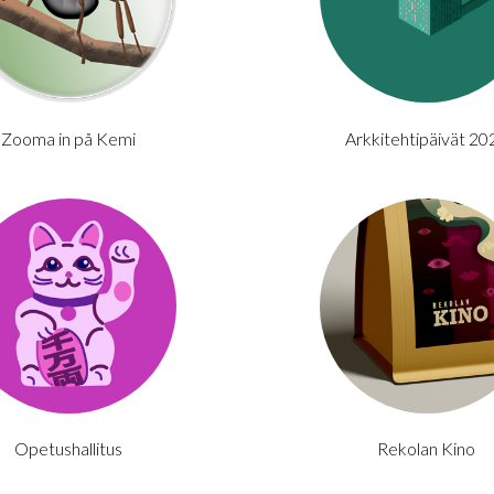
Zooma in på Kemi
Arkkitehtipäivät 20
Opetushallitus
Rekolan Kino