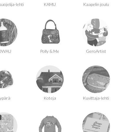
ojelija-lehti
KAMU
Kaapelin joulu
OWAU
Polly & Me
GeroArtist
ypärä
Koteja
Kuvittaja-lehti