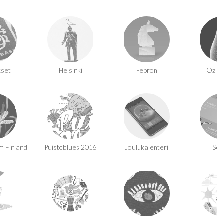
kset
Helsinki
Pepron
Oz
m Finland
Puistoblues 2016
Joulukalenteri
S