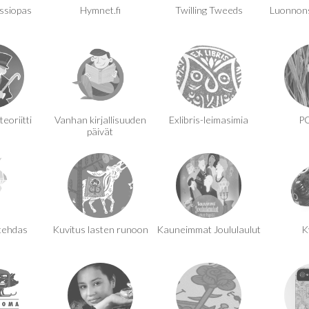
ssiopas
Hymnet.fi
Twilling Tweeds
Luonnonsu
eoriitti
Vanhan kirjallisuuden
Exlibris-leimasimia
P
päivät
tehdas
Kuvitus lasten runoon
Kauneimmat Joululaulut
K