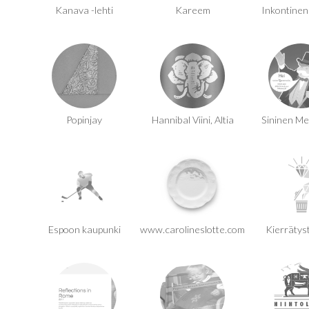
Kanava -lehti
Kareem
Inkontinen
Popinjay
Hannibal Viini, Altia
Sininen Met
Espoon kaupunki
www.carolineslotte.com
Kierrätys