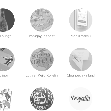
 Lounge
Popinjay,Teaboat
Mobiilimaksu
olinor
Luthier Keijo Korelin
Cleantech Finland